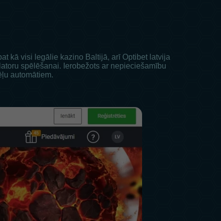
kā visi legālie kazino Baltijā, arī Optibet latvija
mulatoru spēlēšanai. Ierobežots ar nepieciešamību
pēļu automātiem.