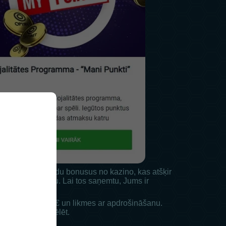
emt vairāku veidu bonusus no kazino, kas atšķir
nts par depozītu. Lai tos saņemtu, Jums ir
umma līdz 2000 € un likmes ar apdrošināšanu.
interesantāk spēlēt.