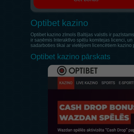
Optibet kazino
Optibet kazino zīmols Baltijas valstīs ir pazīstams
ir saņēmis Interaktīvo spēļu komitejas licenci, u
sadarboties tikai ar vietējiem licencētiem kazin
Optibet kazino pārskats