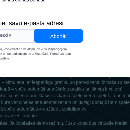
depozītu;
zmaksas palielināšanai;
jiet savu e-pasta adresi
00 – palielināta naudas atmaksa;
Abonēt
 Šī programma ar dažādiem koeficientiem darbojas gan spēļu a
ka, iesniedzot šo veidlapu, piekrītu Vispārīgajiem
– labākie spēļu automāti
m un nosacījumiem un atzīstu šādu Personas datu
olitiku
ktiem. Šī ražotāja klāsts, kas tajā pašā laikā nodrošina pašu pl
miem. Kazino funkcijas:
īnijām un klasteriem, kuros Jums ir jāsavāc kombinācijas, lai ie
as – simulatori ar iespaidīgu grafiku un pārredzamu izmaksu sist
kopā 4 spēļu automāti ar atšķirīgu grafiku un likmju limitiem);
mboliku īstenošanu klasiskās kāršu spēle viena spēlētāja un mul
kurā var cīnīties ar automatizētiem un līdzīgi domājošiem spēlē
ā spēļu automātus 4 dažādos izpildījumos;
iešsaistes formātā.
es. Ja izvēlaties demo režīmu, Jūsu kontā būs virtuālie kredīt