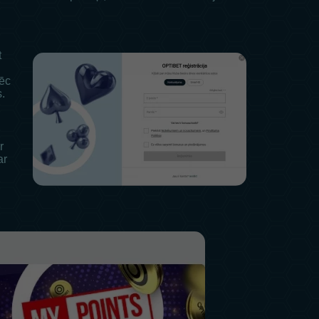
t
pēc
.
r
ar