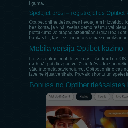
līgumā.
Spēlējiet droši – reģistrējieties Optibet
Optibet online tiešsaistes lietotājiem ir izveidoti
bez konta, ja viņš izvēlas demo režīmu vai piesais
pieteikuma veidlapas aizpildīšanu (tikai reāli dat
bankas ID, kas tiks izmantots izmaksu veikšanai.
Mobilā versija Optibet kazino
Ir divas optibet mobile versijas – Android un iOS. 
darbināt pat diezgan vecās ierīcēs – kazino nelie
vāju interneta savienojumu. Optibet online casino
izvēlne kļūst vertikāla. Pārvaldīt kontu un spēlēt i
Bonuss no Optibet tiešsaistes