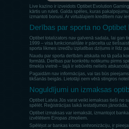
Live kazino ir izveidots Optibet Evolution Gami
kārtis un ruleti. Galda spēles, kuras pakalpojumu 
izmantoti bonusi. Ar virtuālajiem kredītiem nav i
Derības par sporta no Optibet 
Optibet totalizators nav galvenā sadaļa, lai gan t
1999 – visa funkcionalitāte ir pārcelta uz tiešsais
sporta likmes izredžu izplatības dziļums ir līdz 
Naudu par sporta derībām atskaita no tā paša kont
formātā. Derības par konkrētu notikumu pirms spēl
tīmekļa vietnē – tajā ir iebūvēts neliels atskaņotāj
Pagaidām nav informācijas, vai tas būs pieejams
tikšanās beigās. Lietotāji ņem vērā stingros no
Noguldījumi un izmaksas optibe
Optibet Latvia Jūs varat veikt iemaksas tieši no
spēlēt. Reģistrācijas laikā iestatījumos jānorāda
Optibet izmaksas var iemaksāt, izmantojot bankas
izvēlētiem Eiropas zīmoliem.
Spēlējot ar bankas konta sinhronizāciju, ir pieeja