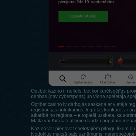
Optibet kazino ir neliels, bet konkurētspējīgs pro
derības (nav cybersports) un viena spēlētāja spēļ
Optibet casino lv darbojas saskaņā ar vietējā re
reģistrācijas noteikumus. Ir grūtāk konkurēt ar ār
atkarībā no reģiona – eiropieši uzskata, ka sortim
Maltā vai Kirasao atzīmē daudzu populāru mehān
Kazino var piedāvāt spēlētājiem pilnīgu likumību 
Nodokļus maksā pats uzņēmums, neierobežojot vair