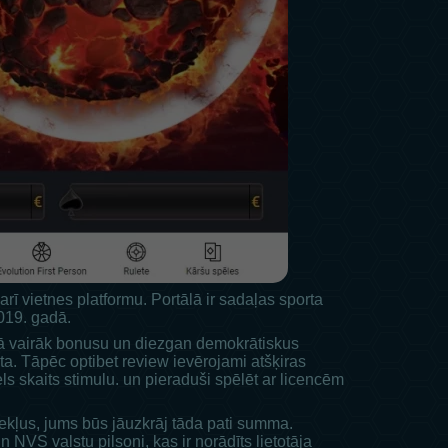
arī vietnes platformu. Portālā ir sadaļas sporta
2019. gadā.
āvā vairāk bonusu un diezgan demokrātiskus
ota. Tāpēc optibet review ievērojami atšķiras
els skaits stimulu. un pieraduši spēlēt ar licencēm
dzekļus, jums būs jāuzkrāj tāda pati summa.
NVS valstu pilsoņi, kas ir norādīts lietotāja