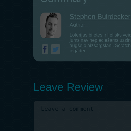
Stephen Buirdecker
Author
Loterijas biļetes ir lielisks 
jums nav nepieciešams uzzināt
augšējo aizsargslāni. Scratch 
iegādei.
Leave Review