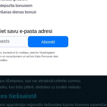
nojiet ieskenētas personu apliecinošu dokumentu – pases, pases
depozīta bonusiem
šanas dienas bonusi
s un parole.
 personīgajā skapītī.
uzreiz. Kad tiešsaistē darbojaties ar skrejošajām kartēm, varat tā
jiet savu e-pasta adresi
tā džekpota.
Abonēt
 karšu priekšrocības?
ka, iesniedzot šo veidlapu, piekrītu Vispārīgajiem
ar skreču kartēm tiešsaistē:
m un nosacījumiem un atzīstu šādu Personas datu
olitiku
var izņemt ar vienu klikšķi un uzreiz uzzināt savu laimestu. Pēc 
s biļetes, jums nav jāpieliek papildu pūles un jāmācās sarežģīti
dīgus džekpotus, kas var atmaksāt iztērēto summu.
laiku, kas būtu jātērē, dodoties uz tuvāko veikalu.
es tiešsaistē
ami apgrūtinājis reģionālo tiešsaistes kazino licences saņemšanu