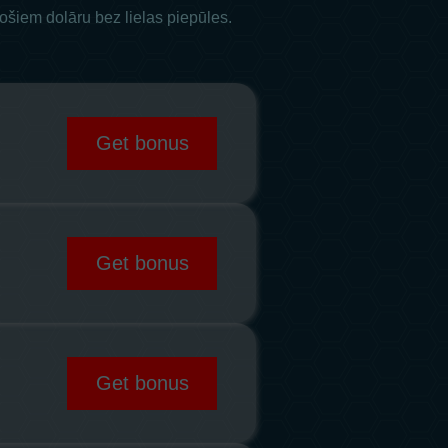
stošiem dolāru bez lielas piepūles.
Get bonus
Get bonus
Get bonus