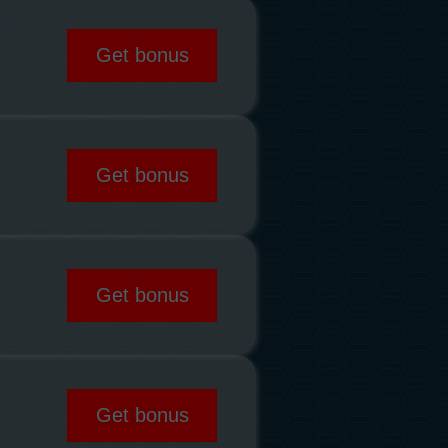
Get bonus
Get bonus
Get bonus
Get bonus