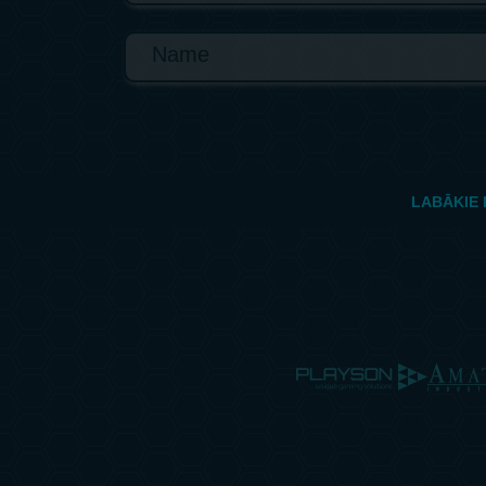
LABĀKIE 