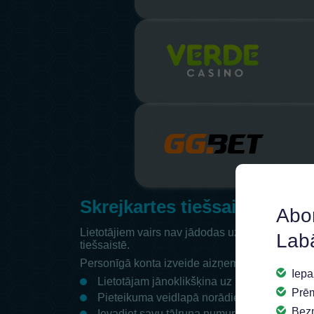
Skrejkartes tiešsaistē
Abo
Lietotājiem vairs nav jādodas uz veikaliem, lai 
Lab
tiešsaistē.
Personīgā konta izveide aizņem ne vairāk kā 1
Iepa
Lietotājam jānoklikšķina uz pogas “Reģistrēt
Prēm
Pieteikuma veidlapā norādiet savu vārdu, u
Bezm
Ievadiet savu tālruņa numuru un e-pasta adre