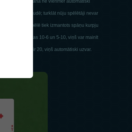
lē izspēles zaudēšana ne vienmēr automātiski
.
di, spēlētāji zaudē; turklāt nūju spēlētāji nevar
ērto kārti. Šajā spēlē tiek izmantots spāņu kurpju
ājam tiek izdalītas 10-6 un 5-10, viņš var mainīt
 “flush”.
kopējais skaits ir 20, viņš automātiski uzvar.