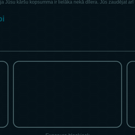
ja Jūsu kāršu kopsumma ir lielāka nekā dīlera. Jūs zaudējat arī 
pi