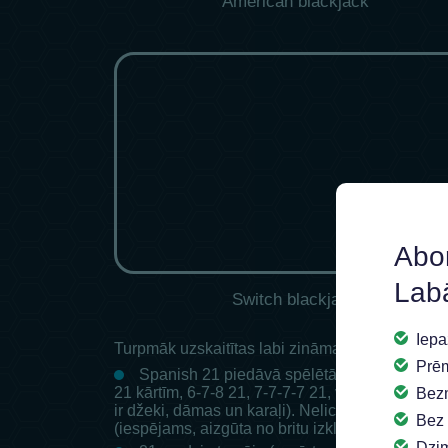
American blackjack
Abo
Lab
Switch blackjack
Iepa
Turpmāk uzskaitītas labi zināmas tematiskās sp
Prēm
Spanish 21 piedāvā spēlētājiem daudz pieņ
21 kārtīm, 6-7-8 21, 7-7-7-7 21, vēlīno izdalīša
Bezm
ir džeki, dāmas un karaļi). Nelicencētu spāņu sp
Bez 
(iespējams, aizgūta no britu izklaides nūju spēl
Dzim